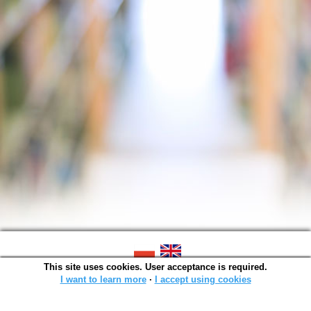
This site uses cookies. User acceptance is required.
SOWA OPAC v. 4.9.11 (2024-07-03)
Generated in 0,0032 s.
I want to learn more
∙
I accept using cookies