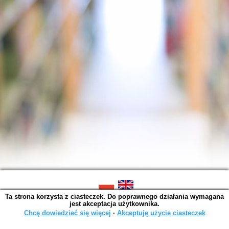
Ta strona korzysta z ciasteczek. Do poprawnego działania wymagana
SOWA OPAC v. 4.9.11 (2024-07-03)
jest akceptacja użytkownika.
Wygenerowano w 0,0028 s.
Chcę dowiedzieć się więcej
∙
Akceptuję użycie ciasteczek