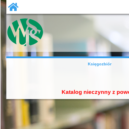
Księgozbiór
Katalog nieczynny z pow