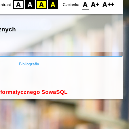
D
BW
YB
BY
F0
F1
F2
ntrast:
Czcionka:
znych
Bibliografia
 informatycznego SowaSQL