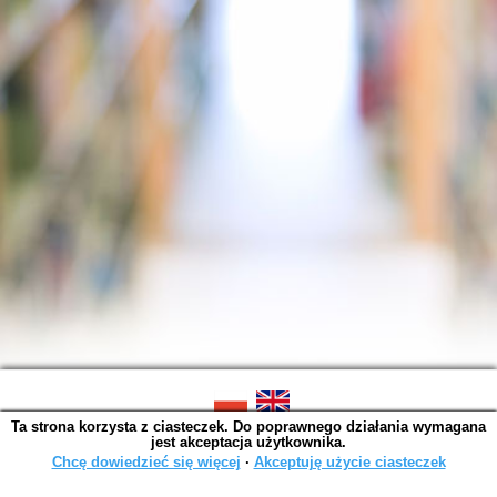
Ta strona korzysta z ciasteczek. Do poprawnego działania wymagana
SOWA OPAC v. 4.9.11 (2024-07-03)
jest akceptacja użytkownika.
Wygenerowano w 0,0032 s.
Chcę dowiedzieć się więcej
∙
Akceptuję użycie ciasteczek