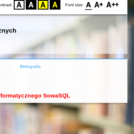
D
BW
YB
BY
F0
F1
F2
ntrast:
Font size:
znych
Bibliografia
 informatycznego SowaSQL