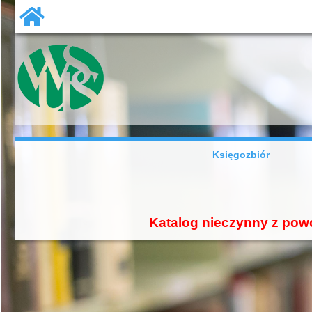
Księgozbiór
Katalog nieczynny z pow