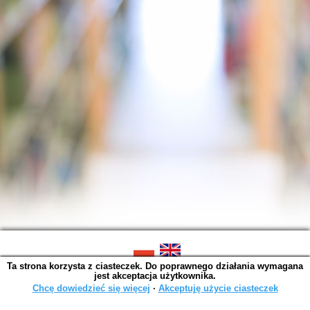
Ta strona korzysta z ciasteczek. Do poprawnego działania wymagana
SOWA OPAC v. 4.9.11 (2024-07-03)
jest akceptacja użytkownika.
Wygenerowano w 0,0026 s.
Chcę dowiedzieć się więcej
∙
Akceptuję użycie ciasteczek