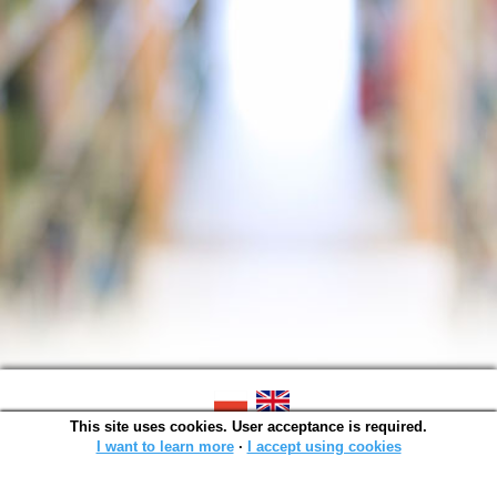
This site uses cookies. User acceptance is required.
SOWA OPAC v. 4.9.11 (2024-07-03)
Generated in 0,0029 s.
I want to learn more
∙
I accept using cookies