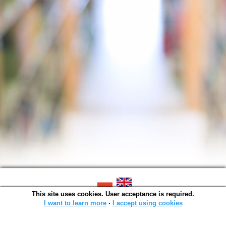
This site uses cookies. User acceptance is required.
SOWA OPAC v. 4.9.11 (2024-07-03)
Generated in 0,0027 s.
I want to learn more
∙
I accept using cookies