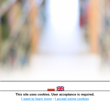
This site uses cookies. User acceptance is required.
SOWA OPAC v. 4.9.11 (2024-07-03)
Generated in 0,0030 s.
I want to learn more
∙
I accept using cookies